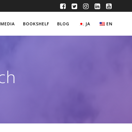
MEDIA
BOOKSHELF
BLOG
JA
EN
ch