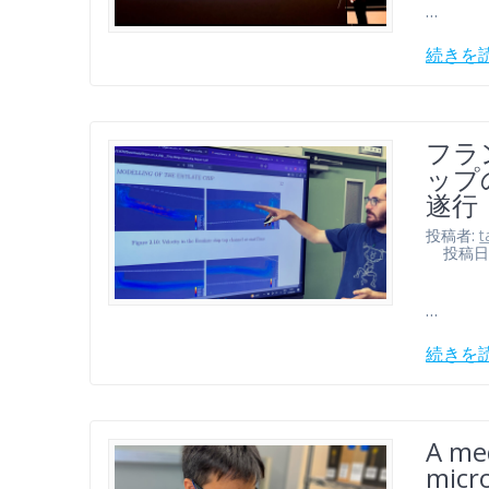
…
続きを
フラ
ップ
遂行
投稿者:
t
投稿日: 2
…
続きを
A me
micro