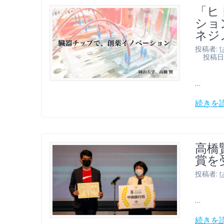
「ヒ
ショ
ネジ
投稿者:
t
投稿日: 2
…
続きを
高橋
賞を
投稿者:
t
…
続きを