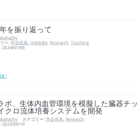
23年を振り返って
akahashy
リー:
学会発表
,
Highlight
,
Research
,
Teaching
024/01/05
読む
ラボ、生体内血管環境を模擬した臓器チ
イクロ流体培養システムを開発
akahashy
カテゴリー:
学会発表
,
Research
023/09/10