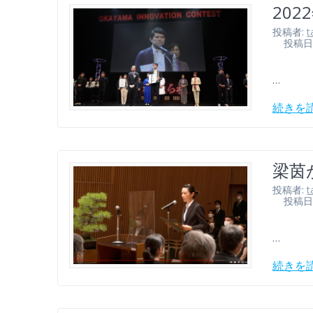
20
投稿者:
t
投稿日: 2
…
続きを
梁茵
投稿者:
t
投稿日: 2
…
続きを