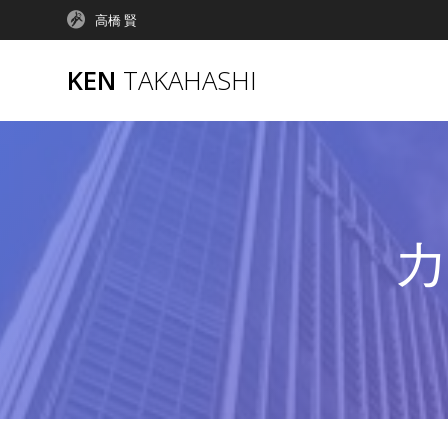
コ
高橋 賢
ン
テ
KEN
TAKAHASHI
ン
ツ
へ
ス
キ
ッ
プ
カ