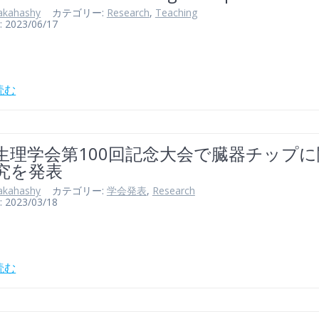
akahashy
カテゴリー:
Research
,
Teaching
023/06/17
読む
生理学会第100回記念大会で臓器チップ
究を発表
akahashy
カテゴリー:
学会発表
,
Research
023/03/18
読む