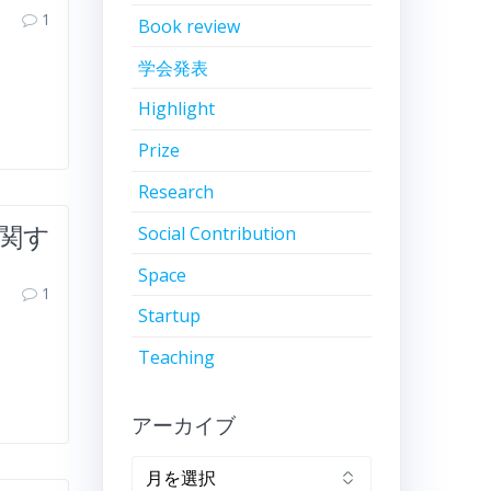
1
Book review
学会発表
Highlight
Prize
Research
に関す
Social Contribution
Space
1
Startup
Teaching
アーカイブ
ア