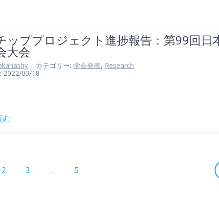
チッププロジェクト進捗報告：第99回日
会大会
akahashy
カテゴリー:
学会発表
,
Research
022/03/18
読む
固
固
固
2
3
…
5
定
定
定
ペ
ペ
ペ
ー
ー
ー
ジ
ジ
ジ