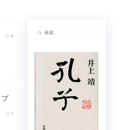
検
0
索:
ップ
1