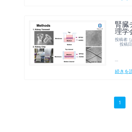
腎臓
理学
投稿者:
t
投稿日: 2
…
続きを
投
固
1
稿
定
ペ
ナ
ー
ジ