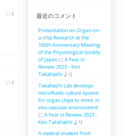
ー
カ
0
最近のコメント
イ
ブ
Presentation on Organ-on-
a-chip Research at the
100th Anniversary Meeting
of the Physiological Society
of Japan
に
A Year in
Review: 2023 - Ken
Takahashi
より
0
Takahashi Lab develops
microfluidic culture system
for organ chips to mimic in
vivo vascular environment
に
A Year in Review: 2023 -
Ken Takahashi
より
A medical student from