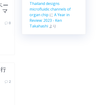
Thailand designs
ベー
microfluidic channels of
・マ
organ chip
に
A Year in
Review: 2023 - Ken
0
Takahashi
より
銀行
2