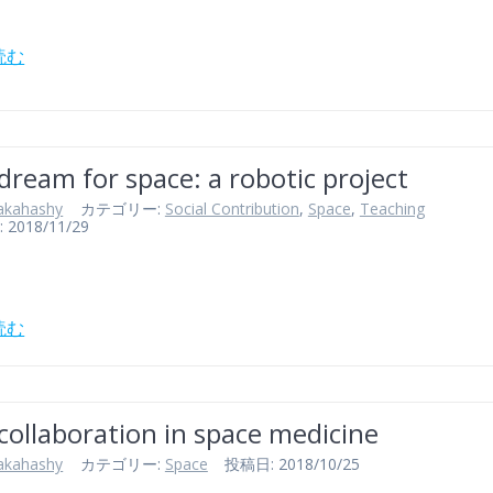
読む
 dream for space: a robotic project
akahashy
カテゴリー:
Social Contribution
,
Space
,
Teaching
018/11/29
読む
ollaboration in space medicine
akahashy
カテゴリー:
Space
投稿日: 2018/10/25