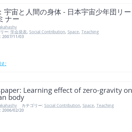
：宇宙と人間の身体 - 日本宇宙少年団リ
ミナー
akahashy
リー:
学会発表
,
Social Contribution
,
Space
,
Teaching
007/11/03
読む
aper: Learning effect of zero-gravity o
n body
akahashy
カテゴリー:
Social Contribution
,
Space
,
Teaching
006/02/20