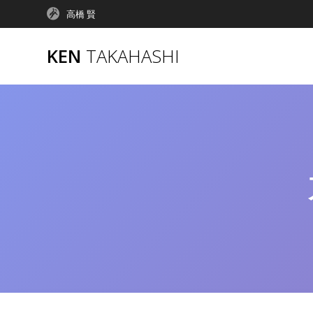
コ
高橋 賢
ン
テ
KEN
TAKAHASHI
ン
ツ
へ
ス
キ
ッ
プ