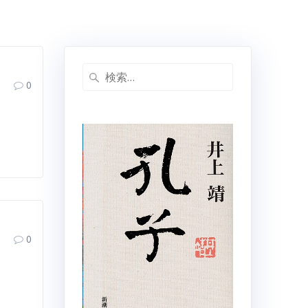
検
0
索:
0