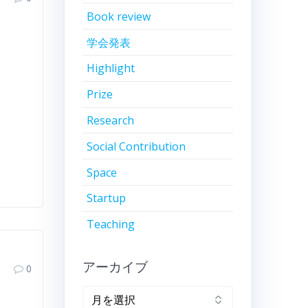
Book review
学会発表
Highlight
Prize
Research
Social Contribution
Space
Startup
Teaching
アーカイブ
0
ア