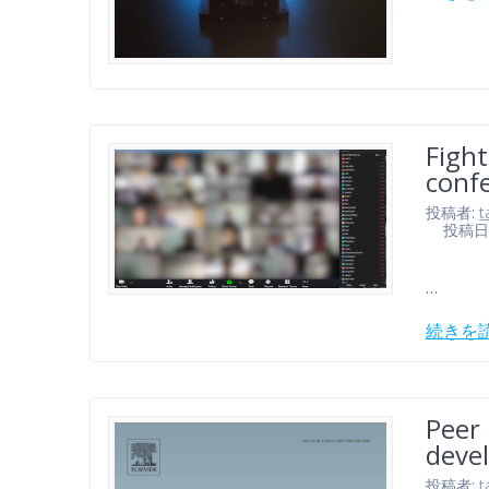
Figh
conf
投稿者:
t
投稿日: 2
…
続きを
Peer 
deve
投稿者:
t