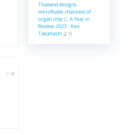
Thailand designs
microfluidic channels of
organ chip
に
A Year in
Review: 2023 - Ken
Takahashi
より
0