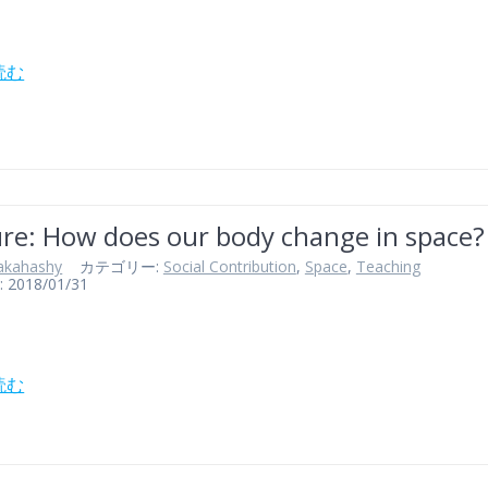
読む
ure: How does our body change in space?
akahashy
カテゴリー:
Social Contribution
,
Space
,
Teaching
018/01/31
読む