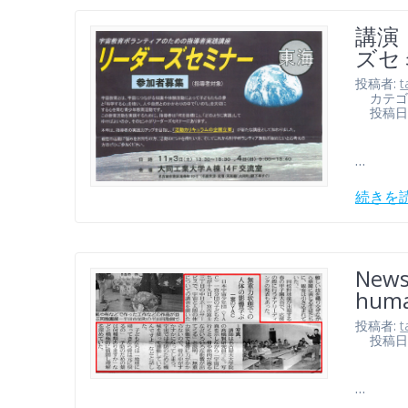
講演
ズセ
投稿者:
t
カテゴ
投稿日: 2
…
続きを
Newsp
huma
投稿者:
t
投稿日: 2
…