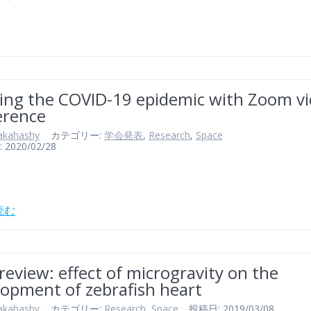
ting the COVID-19 epidemic with Zoom v
erence
akahashy
カテゴリー:
学会発表
,
Research
,
Space
020/02/28
読む
review: effect of microgravity on the
lopment of zebrafish heart
akahashy
カテゴリー:
Research
,
Space
投稿日: 2019/03/08