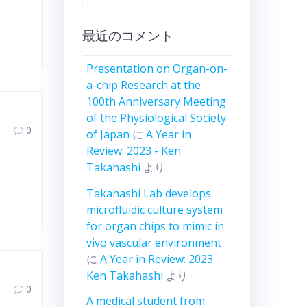
ー
カ
最近のコメント
イ
ブ
Presentation on Organ-on-
a-chip Research at the
100th Anniversary Meeting
of the Physiological Society
0
of Japan
に
A Year in
Review: 2023 - Ken
Takahashi
より
Takahashi Lab develops
microfluidic culture system
for organ chips to mimic in
vivo vascular environment
に
A Year in Review: 2023 -
Ken Takahashi
より
0
A medical student from