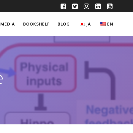
MEDIA
BOOKSHELF
BLOG
JA
EN
e