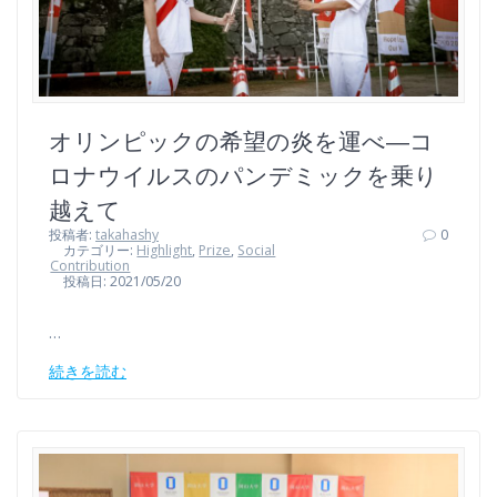
オリンピックの希望の炎を運べ―コ
ロナウイルスのパンデミックを乗り
越えて
投稿者:
takahashy
0
カテゴリー:
Highlight
,
Prize
,
Social
Contribution
投稿日: 2021/05/20
…
続きを読む