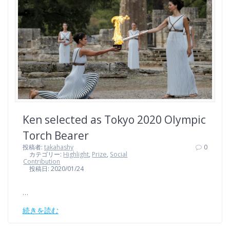
Ken selected as Tokyo 2020 Olympic
Torch Bearer
投稿者:
takahashy
0
カテゴリー:
Highlight
,
Prize
,
Social
Contribution
投稿日: 2020/01/24
…
続きを読む