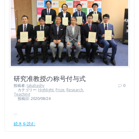
研究准教授の称号付与式
投稿者:
takahashy
0
カテゴリー:
Highlight
,
Prize
,
Research
,
Teaching
投稿日: 2020/08/24
…
続きを読む