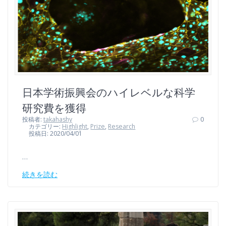
日本学術振興会のハイレベルな科学
研究費を獲得
投稿者:
takahashy
0
カテゴリー:
Highlight
,
Prize
,
Research
投稿日: 2020/04/01
…
続きを読む