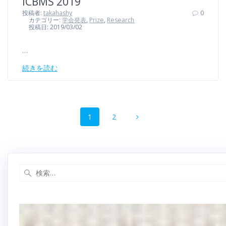
ICBMS 2019
投稿者:
takahashy
0
カテゴリー:
学会発表
,
Prize
,
Research
投稿日: 2019/03/02
…
続きを読む
投
固
固
1
2
稿
定
定
ペ
ペ
ナ
ー
ー
ジ
ジ
ビ
ゲ
ー