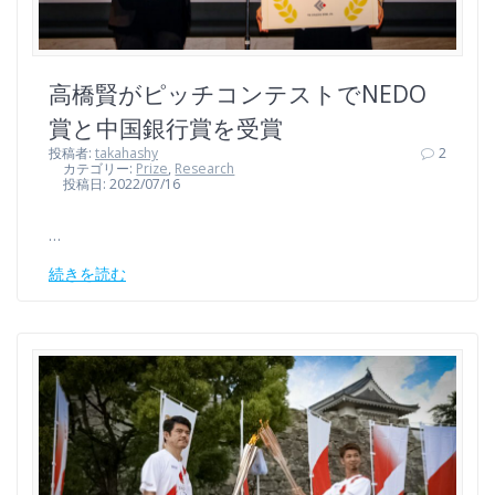
高橋賢がピッチコンテストでNEDO
賞と中国銀行賞を受賞
投稿者:
takahashy
2
カテゴリー:
Prize
,
Research
投稿日: 2022/07/16
…
続きを読む