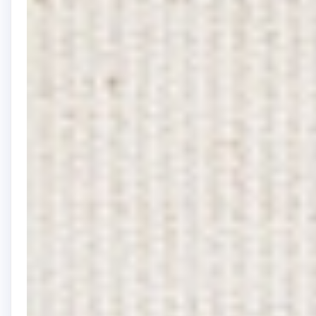
シ
ョ
ン