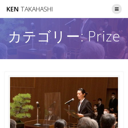
コ
KEN
TAKAHASHI
ン
テ
ン
ツ
カテゴリー:
Prize
へ
ス
キ
ッ
プ