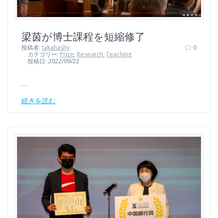
梁茵が博士課程を短縮修了
投稿者:
takahashy
0
カテゴリー:
Prize
,
Research
,
Teaching
投稿日: 2022/09/22
…
続きを読む