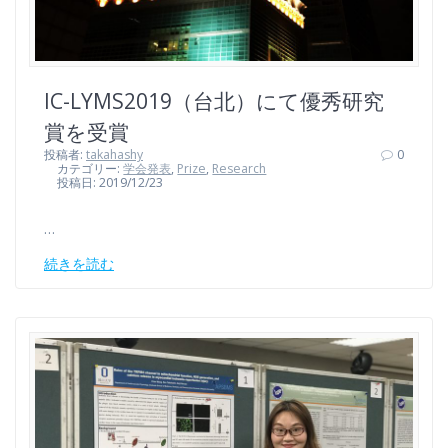
IC-LYMS2019（台北）にて優秀研究
賞を受賞
投稿者:
takahashy
0
カテゴリー:
学会発表
,
Prize
,
Research
投稿日: 2019/12/23
…
続きを読む