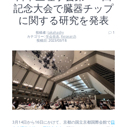
記念大会で臓器チップ
に関する研究を発表
投稿者:
takahashy
1
カテゴリー:
学会発表
,
Research
投稿日: 2023/03/18
3月14日から16日にかけて、京都の国立京都国際会館で
日