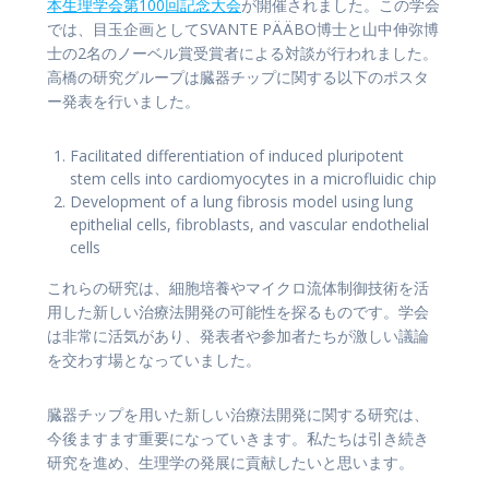
本生理学会第100回記念大会
が開催されました。この学会
では、目玉企画としてSVANTE PÄÄBO博士と山中伸弥博
士の2名のノーベル賞受賞者による対談が行われました。
高橋の研究グループは臓器チップに関する以下のポスタ
ー発表を行いました。
Facilitated differentiation of induced pluripotent
stem cells into cardiomyocytes in a microfluidic chip
Development of a lung fibrosis model using lung
epithelial cells, fibroblasts, and vascular endothelial
cells
これらの研究は、細胞培養やマイクロ流体制御技術を活
用した新しい治療法開発の可能性を探るものです。学会
は非常に活気があり、発表者や参加者たちが激しい議論
を交わす場となっていました。
臓器チップを用いた新しい治療法開発に関する研究は、
今後ますます重要になっていきます。私たちは引き続き
研究を進め、生理学の発展に貢献したいと思います。