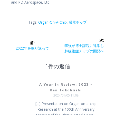
and PD Aerospace, Ltd.
Tags:
Organ-On-A-Chip
,
臓器チップ
投
次:
前:
稿
次
李強が博士課程に進学し
前
2022年を振り返って
の
肺線維症チップの開発へ
の
ナ
記
記
事:
事:
1件の返信
ビ
ゲ
A Year in Review: 2023 -
ー
Ken Takahashi
2024/01/05 11:08
シ
[…] Presentation on Organ-on-a-chip
Research at the 100th Anniversary
ョ
Meeting of the Physiological Socie…