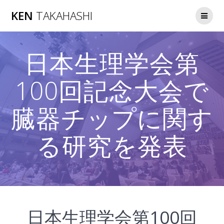
コ
KEN
TAKAHASHI
ン
テ
ン
ツ
日本生理学会第
へ
ス
キ
100回記念大会で
ッ
プ
臓器チップに関す
る研究を発表
日本生理学会第100回